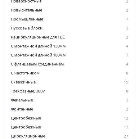
Поверхностные
2
Повысительные
2
Промышленные
7
Пусковые блоки
3
Рециркуляционные для ГВС
2
С монтажной длиной 130мм
4
С монтажной длиной 180мм
7
С фланцевым соединением
4
С частотником
8
Скважинные
15
Трехфазные, 380V
8
Фекальные
3
Фонтанные
2
Центробежные
12
Центробежные
17
Циркуляционные
27