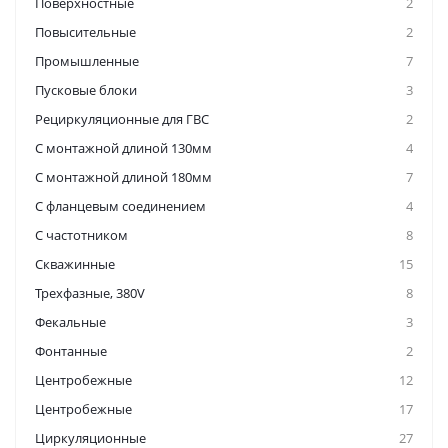
Поверхностные
2
Повысительные
2
Промышленные
7
Пусковые блоки
3
Рециркуляционные для ГВС
2
С монтажной длиной 130мм
4
С монтажной длиной 180мм
7
С фланцевым соединением
4
С частотником
8
Скважинные
15
Трехфазные, 380V
8
Фекальные
3
Фонтанные
2
Центробежные
12
Центробежные
17
Циркуляционные
27