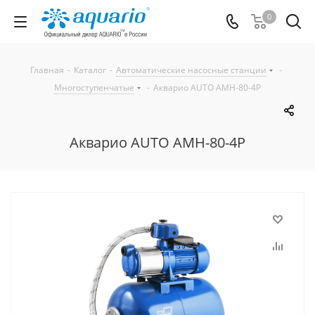
0
Главная
-
Каталог
-
Автоматические насосные станции
-
Многоступенчатые
-
Акварио AUTO AMH-80-4P
Акварио AUTO AMH-80-4P