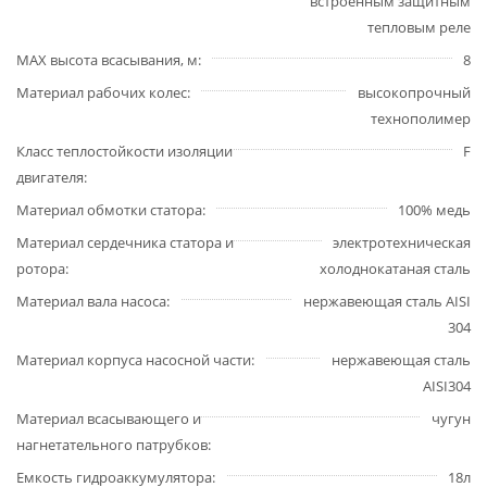
встроенным защитным
тепловым реле
MAX высота всасывания, м
8
Материал рабочих колес
высокопрочный
технополимер
Класс теплостойкости изоляции
F
двигателя
Материал обмотки статора
100% медь
Материал сердечника статора и
электротехническая
ротора
холоднокатаная сталь
Материал вала насоса
нержавеющая сталь AISI
304
Материал корпуса насосной части
нержавеющая сталь
AISI304
Материал всасывающего и
чугун
нагнетательного патрубков
Емкость гидроаккумулятора
18л