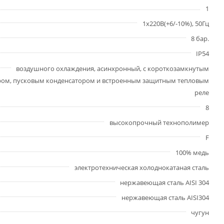
1
1х220В(+6/-10%), 50Гц
8 бар.
IP54
воздушного охлаждения, асинхронный, с короткозамкнутым
ром, пусковым конденсатором и встроенным защитным тепловым
реле
8
высокопрочный технополимер
F
100% медь
электротехническая холоднокатаная сталь
нержавеющая сталь AISI 304
нержавеющая сталь AISI304
чугун