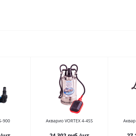
S-900
Акварио VORTEX 4-4SS
Аквар
/шт
24 302
руб.
/шт
27 