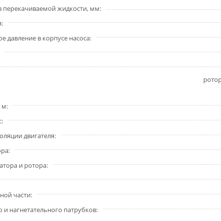
в перекачиваемой жидкости, мм
я
 давление в корпусе насоса
рото
 м
с
золяции двигателя
ора
атора и ротора
ной части
 и нагнетательного патрубков