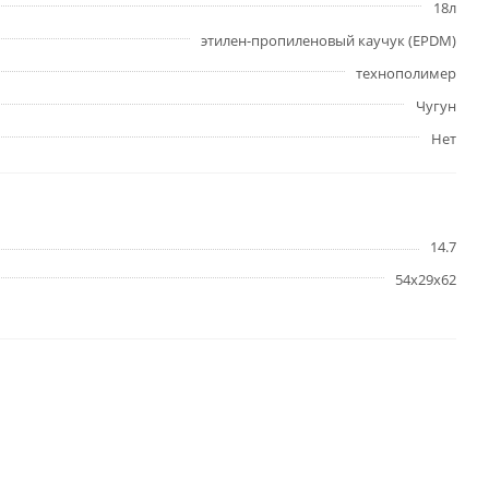
18л
этилен-пропиленовый каучук (EPDM)
технополимер
Чугун
Нет
14.7
54х29х62