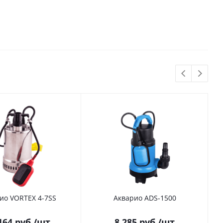
ио VORTEX 4-7SS
Акварио ADS-1500
164
руб.
/шт
8 285
руб.
/шт