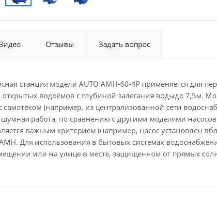
Видео
Отзывы
Задать вопрос
осная станция модели AUTO AMH-60-4P применяется для пе
и открытых водоёмов с глубиной залегания водыдо 7,5м. М
с самотёком (например, из централизованной сети водосна
шумная работа, по сравнению с другими моделями насосов. 
вляется важным критерием (например, насос установлен вб
AMH. Для использования в бытовых системах водоснабжения
ещении или на улице в месте, защищенном от прямых сол
и