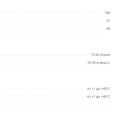
700
31
60
15-60 л/мин
10-26 м.вод.ст.
от +1 до +40°С
от +1 до +40°С