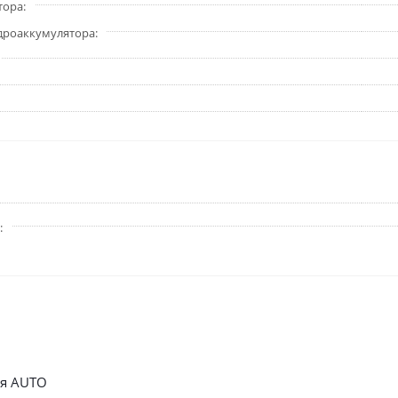
тора
дроаккумулятора
ля AUTO