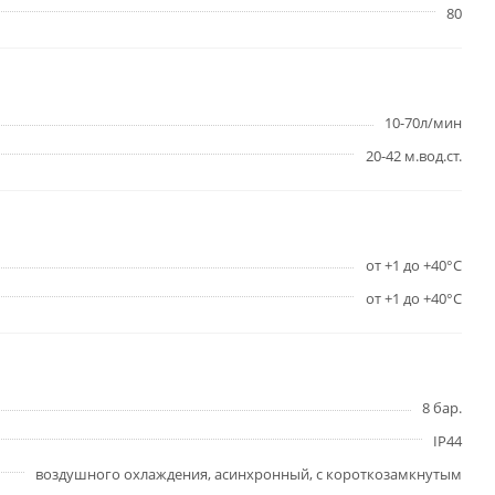
80
10-70л/мин
20-42 м.вод.ст.
от +1 до +40°С
от +1 до +40°С
8 бар.
IP44
воздушного охлаждения, асинхронный, с короткозамкнутым