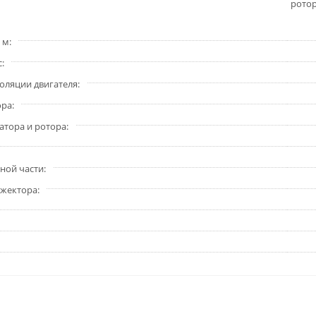
рото
 м
с
золяции двигателя
ора
атора и ротора
ной части
эжектора