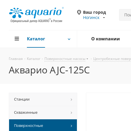
Ваш город
Ногинск
Каталог
О компании
Главная
-
Каталог
-
Поверхностные насосы
-
Центробежные повер
Акварио AJC-125C
Станции
Скважинные
Поверхностные