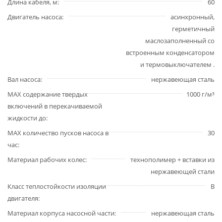
Длина кабеля, м
60
Двигатель насоса
асинхронный,
герметичный
маслозаполненный со
встроенным конденсатором
и термовыключателем .
Вал насоса
нержавеющая сталь
MAX содержание твердых
1000 г/м³
включений в перекачиваемой
жидкости до
MAX количество пусков насоса в
30
час
Материал рабочих колес
технополимер + вставки из
нержавеющей стали
Класс теплостойкости изоляции
B
двигателя
Материал корпуса насосной части
нержавеющая сталь