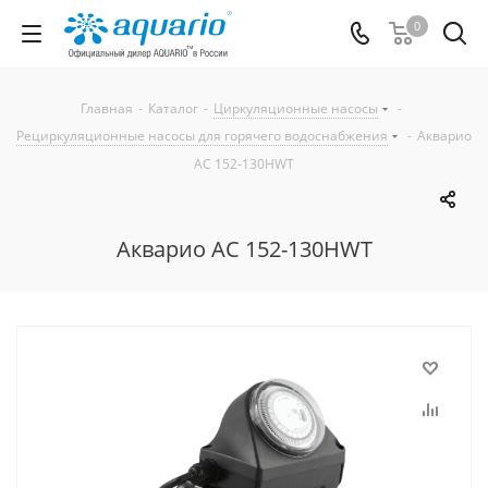
0
Главная
-
Каталог
-
Циркуляционные насосы
-
Рециркуляционные насосы для горячего водоснабжения
-
Акварио
AC 152-130HWT
Акварио AC 152-130HWT