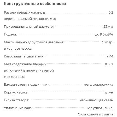
Конструктивные особенности
Размер твёрдых частиц в
0.2
перекачиваемой жидкости, мм
Присоединительный диаметр
25 мм
Подача
до 9,0 м3/ч
Максимально допустимое давление
10 бар.
в корпусе насоса
Класс защиты двигателя
IP 44
MAX содержание твердых
0,001
включений в перекачиваемой
жидкости до
Вал двигателя, подшипники
металлокерамика
Корпус насоса
чугун
Гильза статора
нержавеющая сталь
Уплотнение вала
Без уплотнения.
Охлаждение и смазка