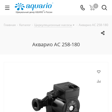
0
Главная
-
Каталог
-
Циркуляционные насосы
-
Акварио AC 258-180
Акварио AC 258-180