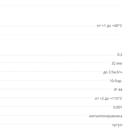
от +1 до +40°С
0.2
32 мм
до 3.5м3/ч
10 бар.
IP 44
от +2 до +110°С
0,001
металлокерамика
чугун