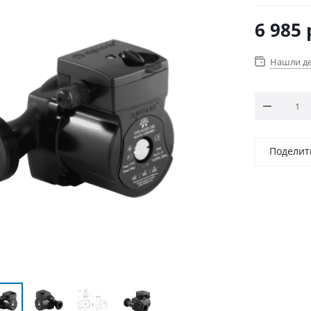
6 985
Нашли д
Поделит