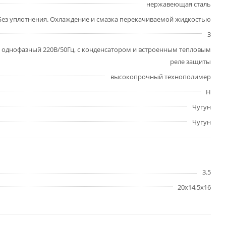
нержавеющая сталь
Без уплотнения. Охлаждение и смазка перекачиваемой жидкостью
3
однофазный 220В/50Гц, с конденсатором и встроенным тепловым
реле защиты
высокопрочный технополимер
H
Чугун
Чугун
3.5
20х14,5х16