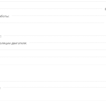
работы
с
золяции двигателя