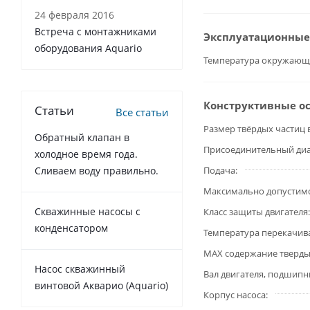
24 февраля 2016
Встреча с монтажниками
Эксплуатационные
оборудования Aquario
Температура окружающ
Конструктивные о
Статьи
Все статьи
Размер твёрдых частиц 
Обратный клапан в
Присоединительный ди
холодное время года.
Сливаем воду правильно.
Подача
Максимально допустимое
Cкважинные насосы с
Класс защиты двигателя
конденсатором
Температура перекачив
MAX содержание тверды
Насос скважинный
Вал двигателя, подшипн
винтовой Акварио (Aquario)
Корпус насоса