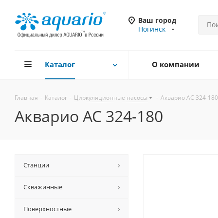
Ваш город
Ногинск
Каталог
О компании
Главная
-
Каталог
-
Циркуляционные насосы
-
Акварио AC 324-180
Акварио AC 324-180
Станции
Скважинные
Поверхностные