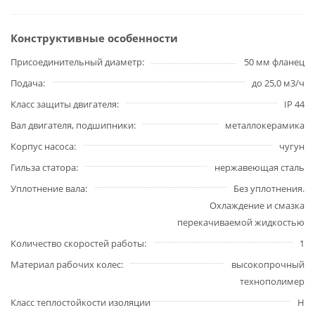
Конструктивные особенности
Присоединительный диаметр
50 мм фланец
Подача
до 25,0 м3/ч
Класс защиты двигателя
IP 44
Вал двигателя, подшипники
металлокерамика
Корпус насоса
чугун
Гильза статора
нержавеющая сталь
Уплотнение вала
Без уплотнения.
Охлаждение и смазка
перекачиваемой жидкостью
Количество скоростей работы
1
Материал рабочих колес
высокопрочный
технополимер
Класс теплостойкости изоляции
H