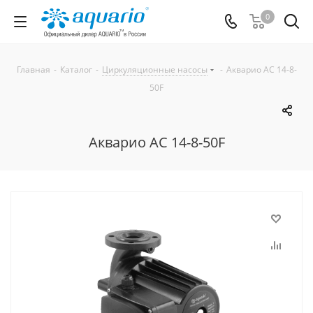
0
Главная
-
Каталог
-
Циркуляционные насосы
-
Акварио AC 14-8-
50F
Акварио AC 14-8-50F