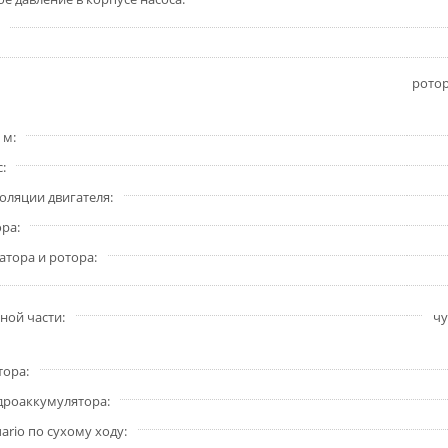
рото
 м
с
золяции двигателя
ора
атора и ротора
ной части
чу
тора
дроаккумулятора
rio по сухому ходу