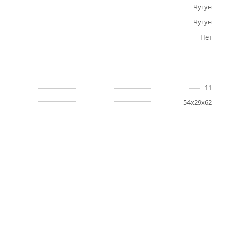
Чугун
Чугун
Нет
11
54х29х62