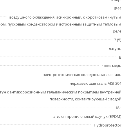
IP44
воздушного охлаждения, асинхронный, с короткозамкнутым
ром, пусковым конденсатором и встроенным защитным тепловым
реле
7 (5)
латунь
В
100% медь
электротехническая холоднокатаная сталь
нержавеющая сталь AISI 304
гун с антикоррозионным гальваническим покрытием внутренней
поверхности, контактирующей с водой
18л
этилен-пропиленовый каучук (EPDM)
Hydroprotector