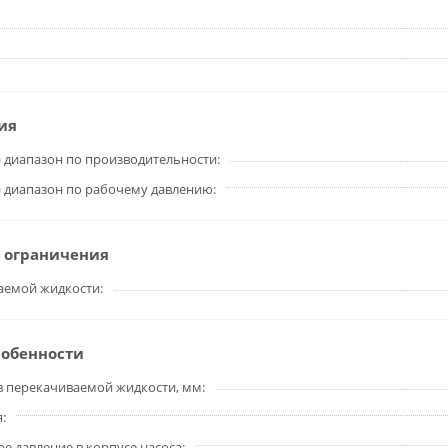
ия
 диапазон по производительности
 диапазон по рабочему давлению
 ограничения
аемой жидкости
собенности
в перекачиваемой жидкости, мм
я
 давление в корпусе насоса