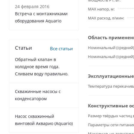
Мощность P1, Вт
24 февраля 2016
MAX напор, м
Встреча с монтажниками
MAX расход, л/мин
оборудования Aquario
Область применен
Статьи
Номинальный (средний)
Все статьи
Номинальный (средний)
Обратный клапан в
холодное время года.
Сливаем воду правильно.
Эксплуатационные
Температура перекачив
Cкважинные насосы с
конденсатором
Конструктивные о
Размер твёрдых частиц 
Насос скважинный
винтовой Акварио (Aquario)
Параметры сети питани
Максимально допустимое