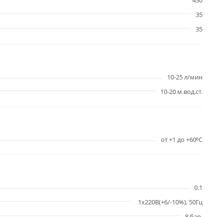
430
35
35
10-25 л/мин
10-20 м.вод.ст.
от +1 до +60⁰С
0.1
1х220В(+6/-10%), 50Гц
8 бар.