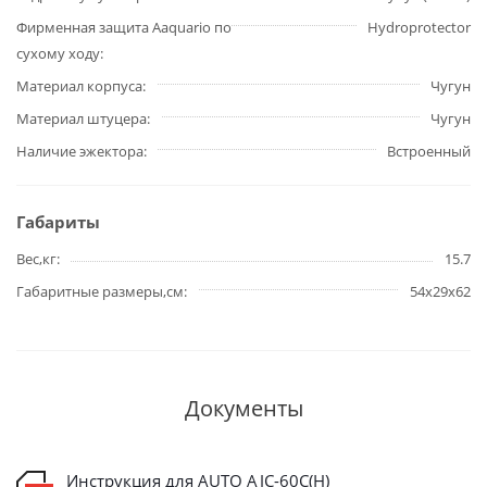
Фирменная защита Aaquario по
Hydroprotector
сухому ходу
Материал корпуса
Чугун
Материал штуцера
Чугун
Наличие эжектора
Встроенный
Габариты
Вес,кг
15.7
Габаритные размеры,см
54х29х62
Документы
Инструкция для AUTO AJC-60C(H)