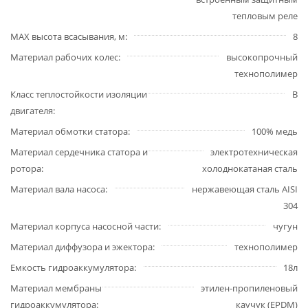
тепловым реле
MAX высота всасывания, м
8
Материал рабочих колес
высокопрочный
технополимер
Класс теплостойкости изоляции
В
двигателя
Материал обмотки статора
100% медь
Материал сердечника статора и
электротехническая
ротора
холоднокатаная сталь
Материал вала насоса
нержавеющая сталь AISI
304
Материал корпуса насосной части
чугун
Материал диффузора и эжектора
технополимер
Емкость гидроаккумулятора
18л
Материал мембраны
этилен-пропиленовый
гидроаккумулятора
каучук (EPDM)