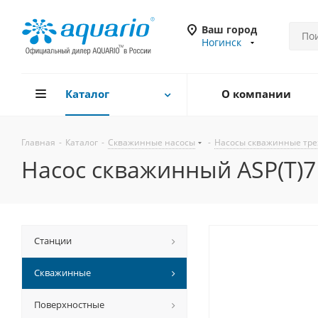
Ваш город
Ногинск
Каталог
О компании
Главная
-
Каталог
-
Скважинные насосы
-
Насосы скважинные тре
Насос скважинный ASP(T)7
Станции
Скважинные
Поверхностные