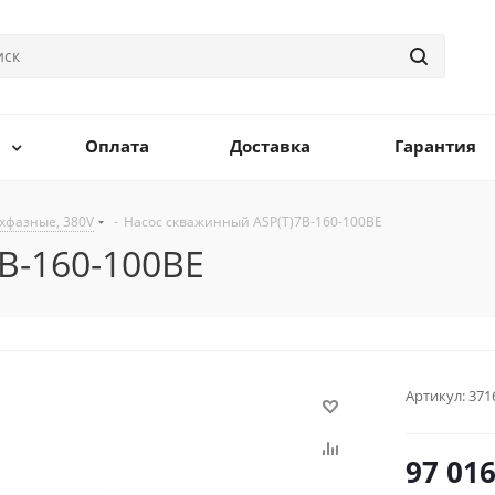
Оплата
Доставка
Гарантия
хфазные, 380V
-
Насос скважинный ASP(T)7B-160-100BE
B-160-100BE
Артикул:
371
97 01