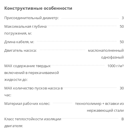
Конструктивные особенности
Присоединительный диаметр
3
Максимальная глубина
50
погружения, м
Длина кабеля, м
50
Двигатель насоса
маслонаполненный
однофазный
MAX содержание твердых
1000 г/м³
включений в перекачиваемой
жидкости до
MAX количество пусков насоса в
30
час
Материал рабочих колес
технополимер + вставки из
нержавеющей стали
Класс теплостойкости изоляции
B
двигателя