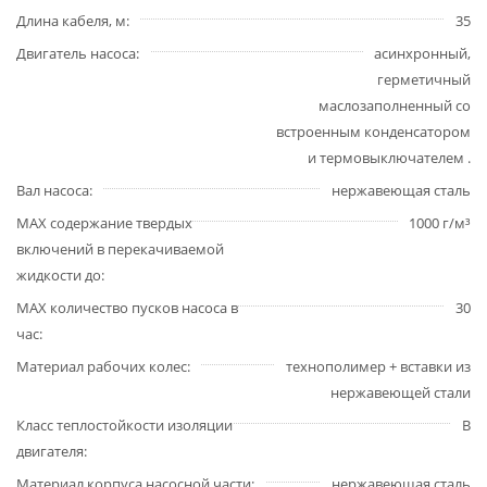
Длина кабеля, м
35
Двигатель насоса
асинхронный,
герметичный
маслозаполненный со
встроенным конденсатором
и термовыключателем .
Вал насоса
нержавеющая сталь
MAX содержание твердых
1000 г/м³
включений в перекачиваемой
жидкости до
MAX количество пусков насоса в
30
час
Материал рабочих колес
технополимер + вставки из
нержавеющей стали
Класс теплостойкости изоляции
B
двигателя
Материал корпуса насосной части
нержавеющая сталь