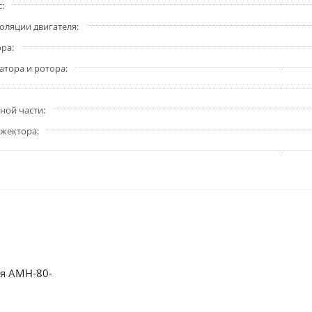
с
золяции двигателя
ора
атора и ротора
ной части
эжектора
я AMH-80-