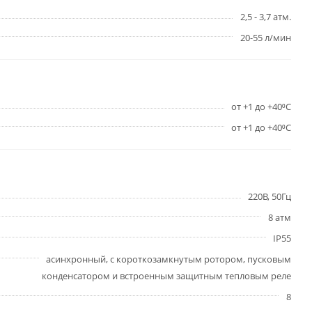
2,5 - 3,7 атм.
20-55 л/мин
от +1 до +40⁰С
от +1 до +40⁰С
220В, 50Гц
8 атм
IP55
асинхронный, с короткозамкнутым ротором, пусковым
конденсатором и встроенным защитным тепловым реле
8