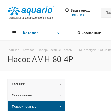
Ваш город
Ногинск
Каталог
О компании
Главная
-
Каталог
-
Поверхностные насосы
-
Многоступенчатые п
Насос AMH-80-4P
Станции
Скважинные
Поверхностные