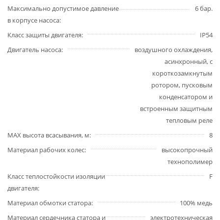
Максимально допустимое давление
6 бар.
в корпусе насоса
Класс защиты двигателя
IP54
Двигатель насоса
воздушного охлаждения,
асинхронный, с
короткозамкнутым
ротором, пусковым
конденсатором и
встроенным защитным
тепловым реле
MAX высота всасывания, м
8
Материал рабочих колес
высокопрочный
технополимер
Класс теплостойкости изоляции
F
двигателя
Материал обмотки статора
100% медь
Материал сердечника статора и
электротехническая