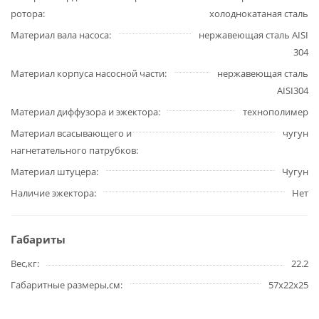
ротора
холоднокатаная сталь
Материал вала насоса
нержавеющая сталь AISI
304
Материал корпуса насосной части
нержавеющая сталь
AISI304
Материал диффузора и эжектора
технополимер
Материал всасывающего и
чугун
нагнетательного патрубков
Материал штуцера
Чугун
Наличие эжектора
Нет
Габариты
Вес,кг
22.2
Габаритные размеры,см
57х22х25