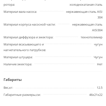
ротора
холоднокатаная сталь
Материал вала насоса
нержавеющая сталь AISI
304
Материал корпуса насосной части
нержавеющая сталь
AISI304
Материал диффузора и эжектора
технополимер
Материал всасывающего и
чугун
нагнетательного патрубков
Материал штуцера
Чугун
Наличие эжектора
Нет
Габариты
Вес,кг
12.5
Габаритные размеры,см
46х21х22