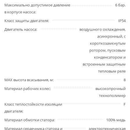
Максимально допустимое давление
6 бар.
в корпусе насоса
Класс защиты двигателя
IP54
Двигатель насоса
воздушного охлаждения,
асинхронный, с
короткозамкнутым
ротором, пусковым
конденсатором и
встроенным защитным
тепловым реле
MAX высота всасывания, м
8
Материал рабочих колес
высокопрочный
технополимер
Класс теплостойкости изоляции
F
двигателя
Материал обмотки статора
100% медь
Материал сердечника статора и
электротехническая