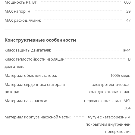
Мощность P1, Вт
600
MAX напор, м
39
MAX расход, л/мин
47
Конструктивные особенности
Класс защиты двигателя
IP44
Класс теплостойкости изоляции
В
двигателя
Материал обмотки статора
100% медь
Материал сердечника статора и
электротехническая
ротора
холоднокатаная сталь
Материал вала насоса
нержавеющая сталь AISI
304
Материал корпуса насосной части
чугун с катафорезным
покрытием внутренней
поверхности.