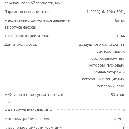
перекачиваемой жидкости, мм
Параметры сети питания
1х220В(+6/-10%), 50Гц
Максимально допустимое давление
8атм.
в корпусе насоса
Класс защиты двигателя
IP44
Двигатель насоса
воздушного охлаждения,
асинхронный, с
короткозамкнутым
ротором, пусковым
конденсатором и
встроенным защитным
тепловым реле
MAX количество пусков насоса в
30 в час
час
MAX высота всасывания, м
8
Материал рабочих колес
латунь
Класс теплостойкости изоляции
В