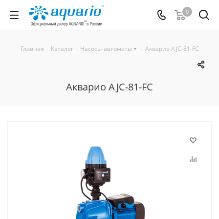
0
Главная
-
Каталог
-
Насосы-автоматы
-
Акварио AJC-81-FC
Акварио AJC-81-FC