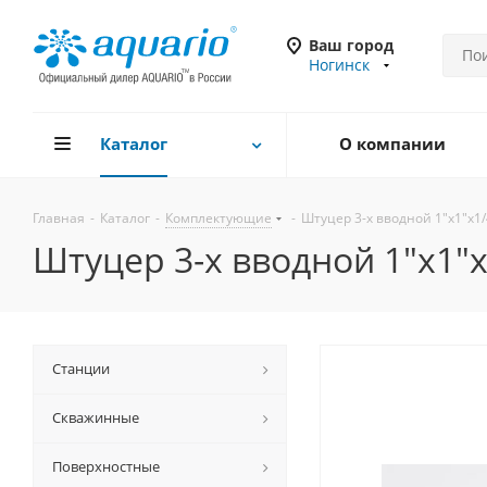
Ваш город
Ногинск
Каталог
О компании
Главная
-
Каталог
-
Комплектующие
-
Штуцер 3-х вводной 1"х1"х1/
Штуцер 3-х вводной 1"х1"х
Станции
Скважинные
Поверхностные