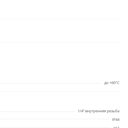
до +60°С
1/4’’ внутренняя резьба
IP44