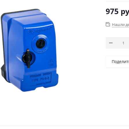
975
ру
Нашли д
Поделит