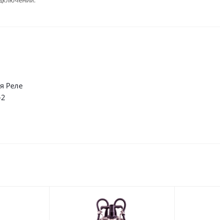
одключении
я Pеле
-2