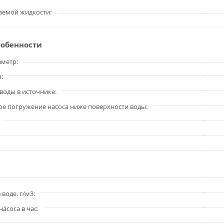
аемой жидкости
собенности
аметр
я
оды в источнике
е погружение насоса ниже поверхности воды
 воде, г/м3
насоса в час