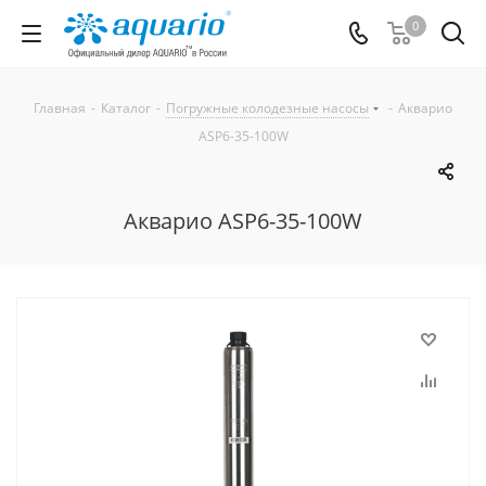
0
Главная
-
Каталог
-
Погружные колодезные насосы
-
Акварио
ASP6-35-100W
Акварио ASP6-35-100W