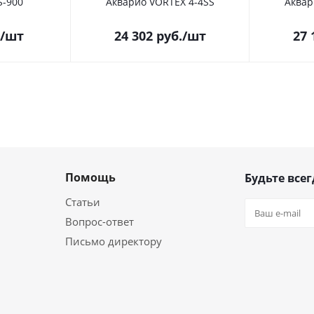
S-900
Акварио VORTEX 4-4SS
Аквар
/шт
24 302
руб.
/шт
27 
Помощь
Будьте всег
Статьи
Вопрос-ответ
Письмо директору